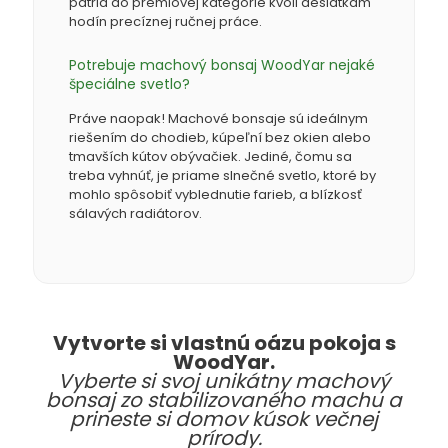
patria do prémiovej kategórie kvôli desiatkam
hodín precíznej ručnej práce.
Potrebuje machový bonsaj WoodYar nejaké
špeciálne svetlo?
Práve naopak! Machové bonsaje sú ideálnym
riešením do chodieb, kúpeľní bez okien alebo
tmavších kútov obývačiek. Jediné, čomu sa
treba vyhnúť, je priame slnečné svetlo, ktoré by
mohlo spôsobiť vyblednutie farieb, a blízkosť
sálavých radiátorov.
Vytvorte si vlastnú oázu pokoja s
WoodYar.
Vyberte si svoj unikátny machový
bonsaj zo stabilizovaného machu a
prineste si domov kúsok večnej
prírody.