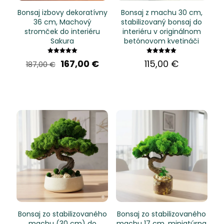
Bonsaj izbovy dekoratívny
Bonsaj z machu 30 cm,
36 cm, Machový
stabilizovaný bonsaj do
stromček do interiéru
interiéru v originálnom
Sakura
betónovom kvetináči
Hodnotenie
Hodnotenie
Pôvodná
Aktuálna
167,00
€
115,00
€
187,00
€
5.00
5.00
cena
cena
z 5
z 5
bola:
je:
187,00 €.
167,00 €.
Bonsaj zo stabilizovaného
Bonsaj zo stabilizovaného
machu (30 cm) do
machu 17 cm, miniatúrna