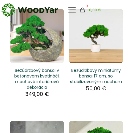
0
0,00 €
Bezúdržbový bonsai v
Bezúdržbový miniatúrny
betonovom kvetináči,
bonsai 17 cm. so
machová interiérová
stabilizovaným machom
dekorácia
50,00
€
349,00
€