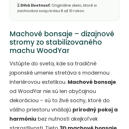
⏳
Dlhá životnosť:
Originálne dielo, ktoré si
zachováva svoju krásu 8 až 10 rokov.
Machové bonsaje – dizajnové
stromy zo stabilizovaného
machu WoodYar
Vstúpte do sveta, kde sa tradičné
japonské umenie stretáva s modernou
interiérovou estetikou.
Machové bonsaje
od WoodYar nie sú len obyčajnou
dekoráciou – sú to živé sochy, ktoré do
vášho priestoru vnášajú
prírodný pokoj a
harmóniu
bez nutnosti akejkoľvek
starostlivosti. Tieto
3D machové bonsaje