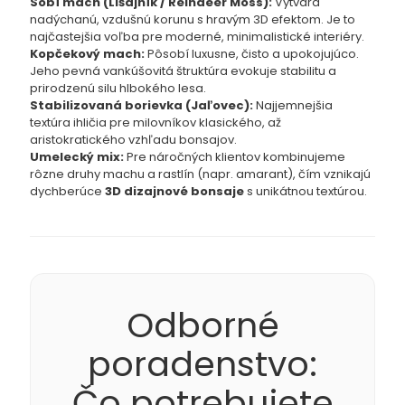
Sobí mach (Lišajník / Reindeer Moss):
Vytvára
nadýchanú, vzdušnú korunu s hravým 3D efektom. Je to
najčastejšia voľba pre moderné, minimalistické interiéry.
Kopčekový mach:
Pôsobí luxusne, čisto a upokojujúco.
Jeho pevná vankúšovitá štruktúra evokuje stabilitu a
prirodzenú silu hlbokého lesa.
Stabilizovaná borievka (Jaľovec):
Najjemnejšia
textúra ihličia pre milovníkov klasického, až
aristokratického vzhľadu bonsajov.
Umelecký mix:
Pre náročných klientov kombinujeme
rôzne druhy machu a rastlín (napr. amarant), čím vznikajú
dychberúce
3D dizajnové bonsaje
s unikátnou textúrou.
Odborné
poradenstvo:
Čo potrebujete