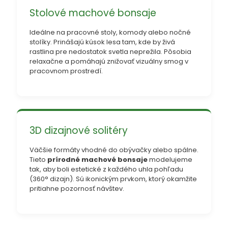
Stolové machové bonsaje
Ideálne na pracovné stoly, komody alebo nočné
stolíky. Prinášajú kúsok lesa tam, kde by živá
rastlina pre nedostatok svetla neprežila. Pôsobia
relaxačne a pomáhajú znižovať vizuálny smog v
pracovnom prostredí.
3D dizajnové solitéry
Väčšie formáty vhodné do obývačky alebo spálne.
Tieto
prírodné machové bonsaje
modelujeme
tak, aby boli estetické z každého uhla pohľadu
(360° dizajn). Sú ikonickým prvkom, ktorý okamžite
pritiahne pozornosť návštev.