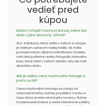
vedieť pred
kúpou
Môžem si kúpiť machový bonsaj online bez
obáv o jeho skutočný vzhľad?
Áno. Každý kus, ktorý vidíte v našom e-shope,
je reálnym odrazom našej kvality. Ak máte
pochybnosti pri výbere konkrétneho modelu,
radi vám pošleme reálnu fotografiu hotového
kusu, ktorý čaká v našom ateliéri, aby ste mali
absolútnu istotu.
Aká je reálna cena machového bonsaja a
prečo sa líši?
Cena machového bonsaja sa odvíja od
vzácnosti kmeňa, hustoty použitého machu a
času, ktorý umelec strávil jeho tvorbou. Ručne
modelované kmene a veľké interiérové solitéry