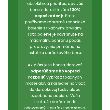
absolútnou prioritou, aby váš
bonsaj dorazil k vám
100%
nepoškodený
. Preto
používame robustné technické
balenie s fixačnými prvkami.
Toto balenie je navrhnuté na
maximálnu ochranu počas
prepravy, nie primárne na
estetiku darčekového boxu.
Ak plánujete bonsaj darovať,
odporúčame ho vopred
rozbaliť
, vybrať z fixačných
materiálov a následne ho vložiť
do darčekovej tašky alebo
ozdobného papiera. Vaša
istota, že darček bude
odovzdaný v perfektnom stave,