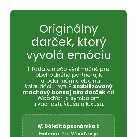
Originálny
darček, ktorý
vyvolá emóciu
Hľadáte niečo výnimočné pre
obchodného partnera, k
narodeninám alebo na
kolaudáciu bytu?
Stabilizovaný
machový bonsaj ako darček
od
WoodYar je symbolom
trvácnosti, vkusu a luxusu.
📦 Dôležitá poznámka k
baleniu:
Pre WoodYar je