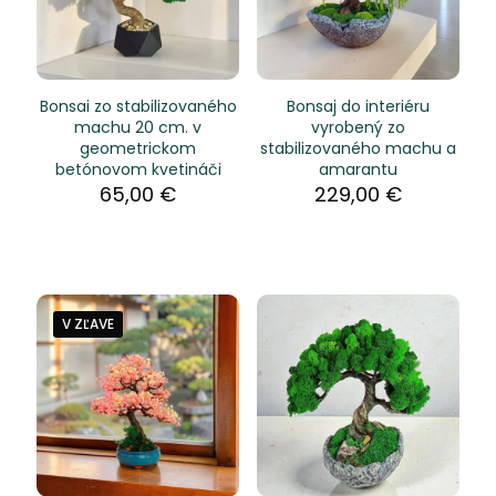
Bonsai zo stabilizovaného
Bonsaj do interiéru
machu 20 cm. v
vyrobený zo
geometrickom
stabilizovaného machu a
betónovom kvetináči
amarantu
65,00
€
229,00
€
V ZĽAVE