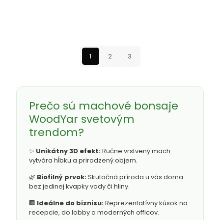
1
2
3
Prečo sú machové bonsaje
WoodYar svetovým
trendom?
✨
Unikátny 3D efekt:
Ručne vrstvený mach
vytvára hĺbku a prirodzený objem.
🌿
Biofilný prvok:
Skutočná príroda u vás doma
bez jedinej kvapky vody či hliny.
🏢
Ideálne do biznisu:
Reprezentatívny kúsok na
recepcie, do lobby a moderných officov.