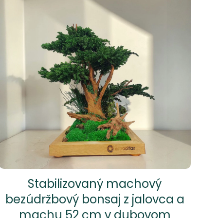
Stabilizovaný machový
bezúdržbový bonsaj z jalovca a
machu 52 cm v dubovom