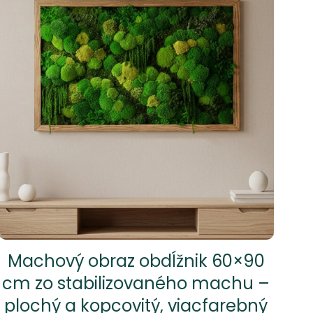
Machový obraz obdĺžnik 60×90
cm zo stabilizovaného machu –
plochý a kopcovitý, viacfarebný