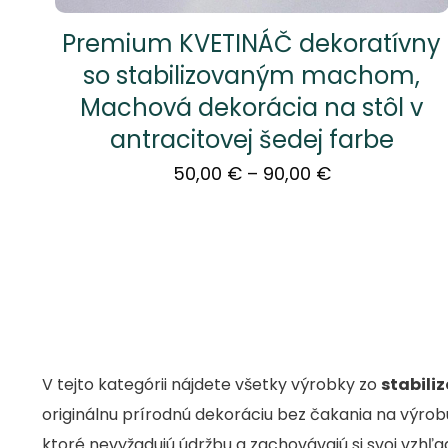
Premium KVETINÁČ dekoratívny
so stabilizovaným machom,
Machová dekorácia na stôl v
antracitovej šedej farbe
Price
50,00
€
–
90,00
€
range:
50,00 €
through
90,00 €
V tejto kategórii nájdete všetky výrobky zo
stabil
originálnu prírodnú dekoráciu bez čakania na výro
ktoré nevyžadujú údržbu a zachovávajú si svoj vzhľad