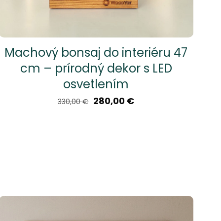
Machový bonsaj do interiéru 47
cm – prírodný dekor s LED
osvetlením
Pôvodná
Aktuálna
280,00
€
330,00
€
cena
cena
bola:
je:
330,00 €.
280,00 €.