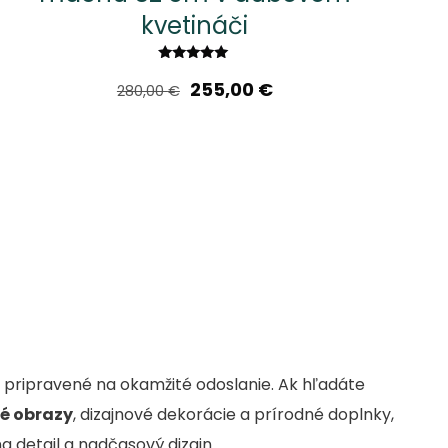
kvetináči
Hodnotenie
Pôvodná
Aktuálna
5.00
255,00
€
280,00
€
z 5
cena
cena
bola:
je:
280,00 €.
255,00 €.
 pripravené na okamžité odoslanie. Ak hľadáte
é obrazy
, dizajnové dekorácie a prírodné doplnky,
a detail a nadčasový dizajn.