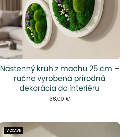
Nástenný kruh z machu 25 cm –
ručne vyrobená prírodná
dekorácia do interiéru
38,00
€
V ZĽAVE