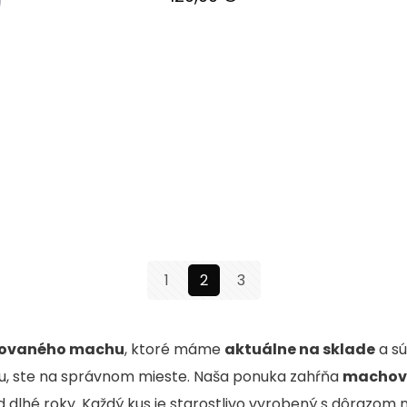
1
2
3
izovaného machu
, ktoré máme
aktuálne na sklade
a sú
bu, ste na správnom mieste. Naša ponuka zahŕňa
machov
 dlhé roky. Každý kus je starostlivo vyrobený s dôrazom n