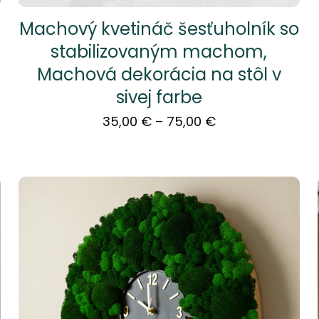
Machový kvetináč šesťuholník so
stabilizovaným machom,
Machová dekorácia na stôl v
sivej farbe
Price
35,00
€
–
75,00
€
range:
35,00 €
through
75,00 €