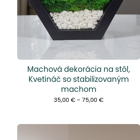
Machová dekorácia na stôl,
Kvetináč so stabilizovaným
machom
Price
35,00
€
–
75,00
€
range:
35,00 €
through
75,00 €