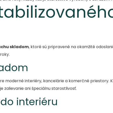
stabilizované
machu skladom
, ktoré sú pripravené na okamžité odoslani
roky.
ladom
re moderné interiéry, kancelárie a komerčné priestory. 
zalievanie ani špeciálnu starostlivosť.
o interiéru