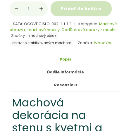
množstvo
Pridať do košíka
WoodYar:
Machová
dekorácia
KATALÓGOVÉ ČÍSLO:
002-1-1-1-1
Kategórie:
Machové
na
obrazy a machové hodiny
,
Obdĺžnikové obrazy z machu
stenu
Značky:
machový obraz
–
3D
Značka:
WoodYar
obraz so stabilizovaným machom
machový
obraz
Popis
s
kvetmi,
drevom
Ďalšie informácie
a
kameňom
Recenzie
0
Machová
dekorácia na
stenu s kvetmi a