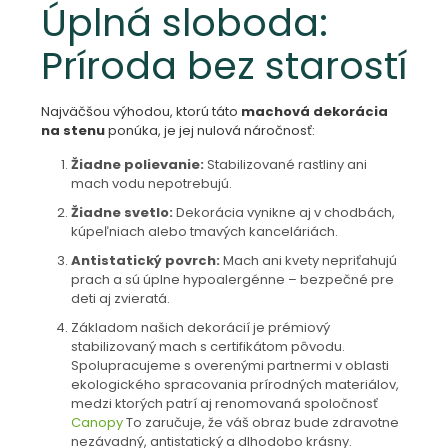
Úplná sloboda:
Príroda bez starostí
Najväčšou výhodou, ktorú táto
machová dekorácia
na stenu
ponúka, je jej nulová náročnosť:
Žiadne polievanie:
Stabilizované rastliny ani
mach vodu nepotrebujú.
Žiadne svetlo:
Dekorácia vynikne aj v chodbách,
kúpeľniach alebo tmavých kanceláriách.
Antistatický povrch:
Mach ani kvety nepriťahujú
prach a sú úplne hypoalergénne – bezpečné pre
deti aj zvieratá.
Základom našich dekorácií je prémiový
stabilizovaný mach s certifikátom pôvodu.
Spolupracujeme s overenými partnermi v oblasti
ekologického spracovania prírodných materiálov,
medzi ktorých patrí aj renomovaná spoločnosť
Canopy
To zaručuje, že váš obraz bude zdravotne
nezávadný, antistatický a dlhodobo krásny.