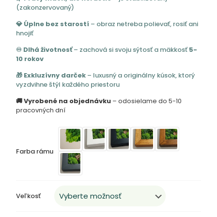
150,00 
(zakonzervovaný)
through
💎 Úplne bez starostí
– obraz netreba polievať, rosiť ani
530,00 
hnojiť
♾️ Dlhá životnosť
– zachová si svoju sýtosť a mäkkosť
5-
10 rokov
🎁 Exkluzívny darček
– luxusný a originálny kúsok, ktorý
vyzdvihne štýl každého priestoru
🚚 Vyrobené na objednávku
– odosielame do 5-10
pracovných dní
Farba rámu
Veľkosť