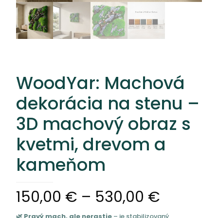
WoodYar: Machová
dekorácia na stenu –
3D machový obraz s
kvetmi, drevom a
kameňom
Price
150,00
€
–
530,00
€
range:
🌿 Pravý mach, ale nerastie
– je stabilizovaný