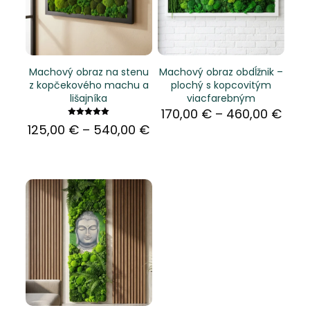
Machový obraz na stenu
Machový obraz obdĺžnik –
z kopčekového machu a
plochý s kopcovitým
lišajníka
viacfarebným
Pric
170,00
€
–
460,00
€
rang
Hodnotenie
Price
125,00
€
–
540,00
€
5.00
170,
range:
z 5
thro
125,00 €
460,
through
540,00 €