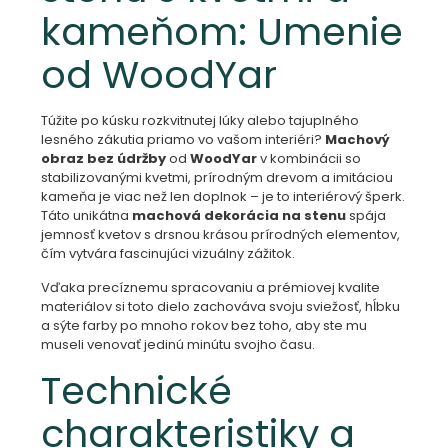
kameňom: Umenie
od WoodYar
Túžite po kúsku rozkvitnutej lúky alebo tajuplného
lesného zákutia priamo vo vašom interiéri?
Machový
obraz bez údržby
od
WoodYar
v kombinácii so
stabilizovanými kvetmi, prírodným drevom a imitáciou
kameňa je viac než len doplnok – je to interiérový šperk.
Táto unikátna
machová dekorácia na stenu
spája
jemnosť kvetov s drsnou krásou prírodných elementov,
čím vytvára fascinujúci vizuálny zážitok.
Vďaka precíznemu spracovaniu a prémiovej kvalite
materiálov si toto dielo zachováva svoju sviežosť, hĺbku
a sýte farby po mnoho rokov bez toho, aby ste mu
museli venovať jedinú minútu svojho času.
Technické
charakteristiky a