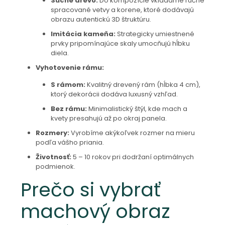
Suché drevo:
Do kompozície vkladáme ručne
spracované vetvy a korene, ktoré dodávajú
obrazu autentickú 3D štruktúru.
Imitácia kameňa:
Strategicky umiestnené
prvky pripomínajúce skaly umocňujú hĺbku
diela.
Vyhotovenie rámu:
S rámom:
Kvalitný drevený rám (hĺbka 4 cm),
ktorý dekorácii dodáva luxusný vzhľad.
Bez rámu:
Minimalistický štýl, kde mach a
kvety presahujú až po okraj panela.
Rozmery:
Vyrobíme akýkoľvek rozmer na mieru
podľa vášho priania.
Životnosť:
5 – 10 rokov pri dodržaní optimálnych
podmienok.
Prečo si vybrať
machový obraz