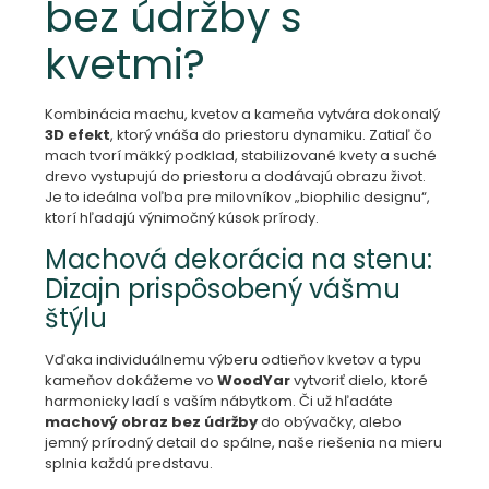
bez údržby s
kvetmi?
Kombinácia machu, kvetov a kameňa vytvára dokonalý
3D efekt
, ktorý vnáša do priestoru dynamiku. Zatiaľ čo
mach tvorí mäkký podklad, stabilizované kvety a suché
drevo vystupujú do priestoru a dodávajú obrazu život.
Je to ideálna voľba pre milovníkov „biophilic designu“,
ktorí hľadajú výnimočný kúsok prírody.
Machová dekorácia na stenu:
Dizajn prispôsobený vášmu
štýlu
Vďaka individuálnemu výberu odtieňov kvetov a typu
kameňov dokážeme vo
WoodYar
vytvoriť dielo, ktoré
harmonicky ladí s vaším nábytkom. Či už hľadáte
machový obraz bez údržby
do obývačky, alebo
jemný prírodný detail do spálne, naše riešenia na mieru
splnia každú predstavu.