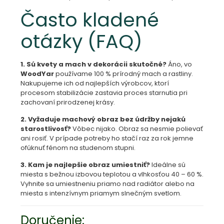
Často kladené
otázky (FAQ)
1. Sú kvety a mach v dekorácii skutočné?
Áno, vo
WoodYar
používame 100 % prírodný mach a rastliny.
Nakupujeme ich od najlepších výrobcov, ktorí
procesom stabilizácie zastavia proces starnutia pri
zachovaní prirodzenej krásy.
2. Vyžaduje machový obraz bez údržby nejakú
starostlivosť?
Vôbec nijako. Obraz sa nesmie polievať
ani rosiť. V prípade potreby ho stačí raz za rok jemne
ofúknuť fénom na studenom stupni.
3. Kam je najlepšie obraz umiestniť?
Ideálne sú
miesta s bežnou izbovou teplotou a vlhkosťou 40 – 60 %.
Vyhnite sa umiestneniu priamo nad radiátor alebo na
miesta s intenzívnym priamym slnečným svetlom.
Doručenie: