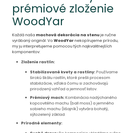
prémiové zloženie
WoodYar
Každá naša
machová dekorácia na stenu
je ručne
vyrábaný originál. Vo
WoodYar
nekopírujeme prírodu,
my ju interpretujeme pomocou tých najkvalitnejších
komponentov:
Zloženie rastlín:
Stabilizované kvety a rastliny:
Používame
širokú škálu rastlín, ktoré prešli procesom
stabilizácie, vďaka čomu si zachovávajú
prirodzený vzhľad a jemnosť listov.
Prémiový mach:
Kombinácia nadýchaného
kopcovitého machu (ball moss) a jemného
sobieho machu (lišajník) vytvára bohatý,
sýtozelený základ.
Prírodné elementy: