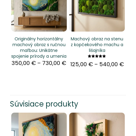
Originálny horizontálny
Machový obraz na stenu
machový obraz s ručnou
z kopčekového machu a
maľbou: Unikátne
lišajníka
spojenie prírody a umenia
Price
350,00
€
–
730,00
€
Hodnotenie
Pric
125,00
€
–
540,00
€
5.00
range:
rang
z 5
350,00 €
125,
through
thro
730,00 €
540,
Súvisiace produkty