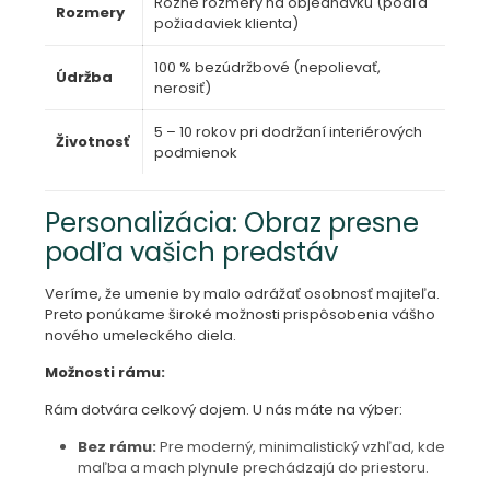
Rôzne rozmery na objednávku (podľa
Rozmery
požiadaviek klienta)
100 % bezúdržbové (nepolievať,
Údržba
nerosiť)
5 – 10 rokov pri dodržaní interiérových
Životnosť
podmienok
Personalizácia: Obraz presne
podľa vašich predstáv
Veríme, že umenie by malo odrážať osobnosť majiteľa.
Preto ponúkame široké možnosti prispôsobenia vášho
nového umeleckého diela.
Možnosti rámu:
Rám dotvára celkový dojem. U nás máte na výber:
Bez rámu:
Pre moderný, minimalistický vzhľad, kde
maľba a mach plynule prechádzajú do priestoru.