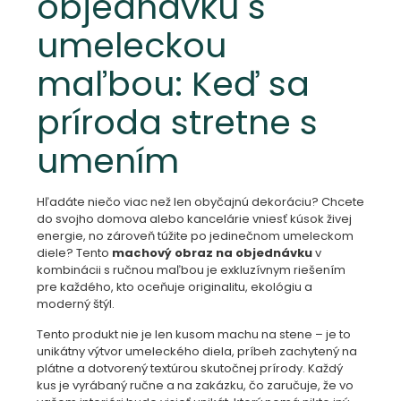
objednávku s
umeleckou
maľbou: Keď sa
príroda stretne s
umením
Hľadáte niečo viac než len obyčajnú dekoráciu? Chcete
do svojho domova alebo kancelárie vniesť kúsok živej
energie, no zároveň túžite po jedinečnom umeleckom
diele? Tento
machový obraz na objednávku
v
kombinácii s ručnou maľbou je exkluzívnym riešením
pre každého, kto oceňuje originalitu, ekológiu a
moderný štýl.
Tento produkt nie je len kusom machu na stene – je to
unikátny výtvor umeleckého diela, príbeh zachytený na
plátne a dotvorený textúrou skutočnej prírody. Každý
kus je vyrábaný ručne a na zakázku, čo zaručuje, že vo