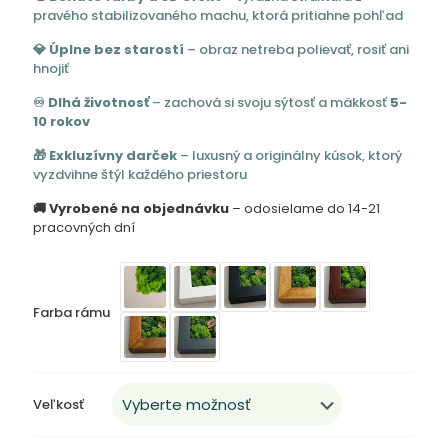
352,00 
pravého stabilizovaného machu, ktorá pritiahne pohľad
through
💎 Úplne bez starostí
– obraz netreba polievať, rosiť ani
732,00 
hnojiť
♾️ Dlhá životnosť
– zachová si svoju sýtosť a mäkkosť
5-
10 rokov
🎁 Exkluzívny darček
– luxusný a originálny kúsok, ktorý
vyzdvihne štýl každého priestoru
🚚 Vyrobené na objednávku
– odosielame do 14-21
pracovných dní
Farba rámu
Veľkosť