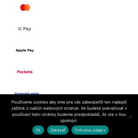
Používame cookies aby sme pre vás zabezpečili ten najlepší
zážitok z našich webových stránok. Ak budete pokračovať v
WoodYar© Designed by
REKLAMA mk/
| All Rights
používaní tejto stránky budeme predpokladať, že ste s ňou
reserved
spokojní.
Ok
Zakázať
Ochrana údajov