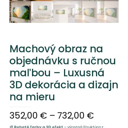
Machový obraz na
objednávku s ručnou
maľbou – Luxusná
3D dekorácia a dizajn
na mieru
Price
352,00
€
–
732,00
€
range:
🎨 Bohaté farby a 3D efekt
– výrazná štruktúra z