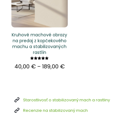
Kruhové machové obrazy
na predaj z kopčekového
machu a stabilizovaných
rastlín
Hodnotenie
Price
40,00
€
–
189,00
€
5.00
range:
z 5
40,00 €
through
189,00 €
Starostlivosť o stabilizovaný mach a rastliny
Recenzie na stabilizovaný mach