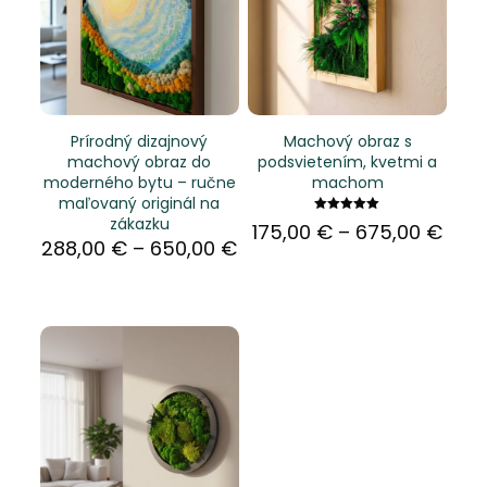
Prírodný dizajnový
Machový obraz s
machový obraz do
podsvietením, kvetmi a
moderného bytu – ručne
machom
maľovaný originál na
zákazku
Hodnotenie
Pric
175,00
€
–
675,00
€
5.00
Price
288,00
€
–
650,00
€
rang
z 5
range:
175,
288,00 €
thro
through
675,
650,00 €