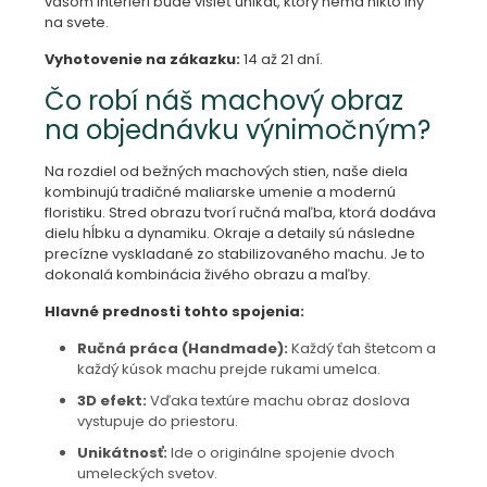
vašom interiéri bude visieť unikát, ktorý nemá nikto iný
na svete.
Vyhotovenie na zákazku:
14 až 21 dní.
Čo robí náš machový obraz
na objednávku výnimočným?
Na rozdiel od bežných machových stien, naše diela
kombinujú tradičné maliarske umenie a modernú
floristiku. Stred obrazu tvorí ručná maľba, ktorá dodáva
dielu hĺbku a dynamiku. Okraje a detaily sú následne
precízne vyskladané zo stabilizovaného machu. Je to
dokonalá kombinácia živého obrazu a maľby.
Hlavné prednosti tohto spojenia:
Ručná práca (Handmade):
Každý ťah štetcom a
každý kúsok machu prejde rukami umelca.
3D efekt:
Vďaka textúre machu obraz doslova
vystupuje do priestoru.
Unikátnosť:
Ide o originálne spojenie dvoch
umeleckých svetov.