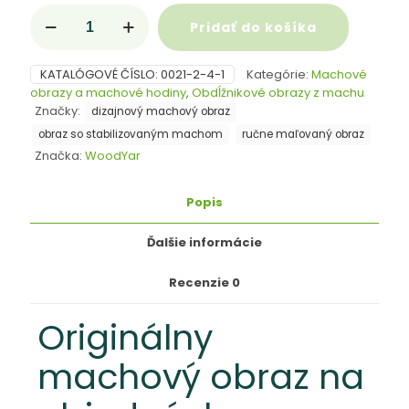
množstvo
Pridať do košíka
Machový
obraz
na
KATALÓGOVÉ ČÍSLO:
0021-2-4-1
Kategórie:
Machové
objednávku
obrazy a machové hodiny
,
Obdĺžnikové obrazy z machu
s
Značky:
dizajnový machový obraz
ručnou
maľbou
obraz so stabilizovaným machom
ručne maľovaný obraz
–
Značka:
WoodYar
Luxusná
3D
Popis
dekorácia
a
dizajn
Ďalšie informácie
na
mieru
Recenzie
0
Originálny
machový obraz na