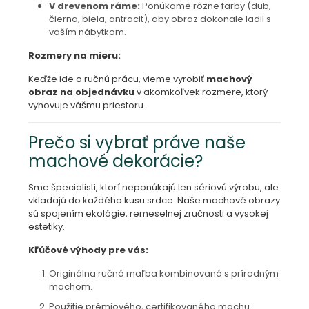
V drevenom ráme:
Ponúkame rôzne farby (dub,
čierna, biela, antracit), aby obraz dokonale ladil s
vaším nábytkom.
Rozmery na mieru:
Keďže ide o ručnú prácu, vieme vyrobiť
machový
obraz na objednávku
v akomkoľvek rozmere, ktorý
vyhovuje vášmu priestoru.
Prečo si vybrať práve naše
machové dekorácie?
Sme špecialisti, ktorí neponúkajú len sériovú výrobu, ale
vkladajú do každého kusu srdce. Naše machové obrazy
sú spojením ekológie, remeselnej zručnosti a vysokej
estetiky.
Kľúčové výhody pre vás:
Originálna ručná maľba kombinovaná s prírodným
machom.
Použitie prémiového, certifikovaného machu.