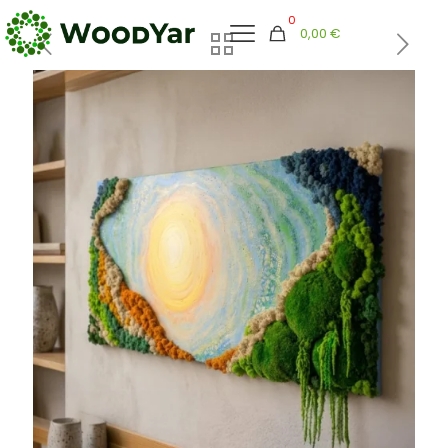
0
0,00 €