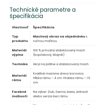
Technické parametre a
špecifikácia
Vlastnosť
Špecifikácia
Typ
Machový obraz na objednávku
s
produktu
ručnou maľbou
Materiál
100 % prírodný stabilizovaný mach
výplne
(kopčekový, lišajník)
Technika
Akryl na plátne a stabilizovaný mach
Kvalitné masívne drevo borovica.
Materiál
Hĺbka rámu – 4 cm. Hrúbka rámu – 1.5
rámu
cm.
Farebné
Na výber: Dub, čierna, biela, antracit
možnosti
alebo verzia bez rámu