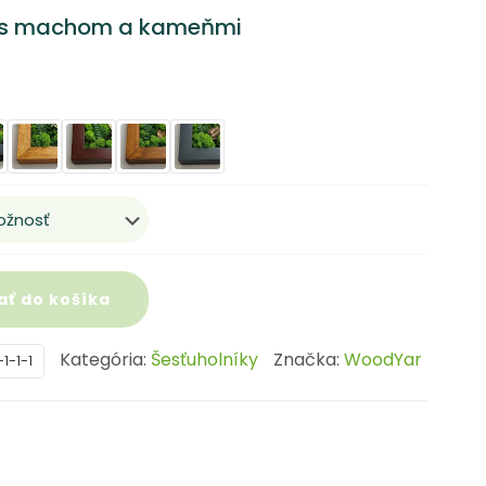
range:
 s machom a kameňmi
50,00 €
through
90,00 €
ať do košíka
Kategória:
Šesťuholníky
Značka:
WoodYar
1-1-1