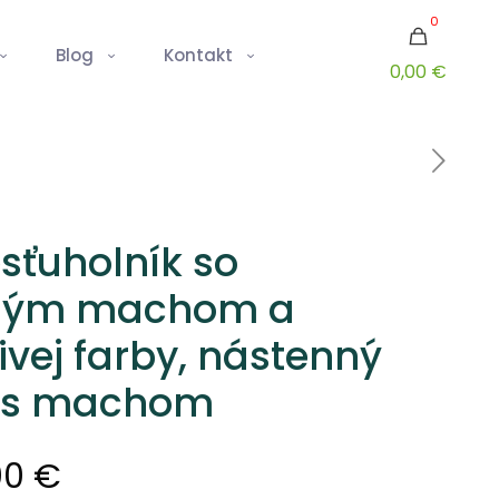
0
Blog
Kontakt
0,00 €
sťuholník so
aným machom a
ivej farby, nástenný
k s machom
Price
00
€