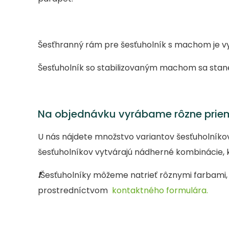
Šesťhranný rám pre šesťuholník s machom je vy
Šesťuholník so stabilizovaným machom sa stan
Na objednávku vyrábame rôzne prieme
U nás nájdete množstvo variantov šesťuholník
šesťuholníkov vytvárajú nádherné kombinácie, 
❗
Šesťuholníky môžeme natrieť rôznymi farbami, 
prostredníctvom
kontaktného formulára.