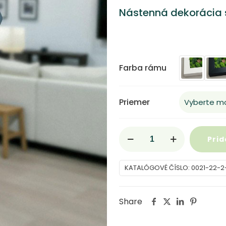
Nástenná dekorácia
Farba rámu
Priemer
množstvo
Prid
Premium
Šesťuholník
KATALÓGOVÉ ČÍSLO:
0021-22-2-
so
stabilizovaným
Share
machom
a