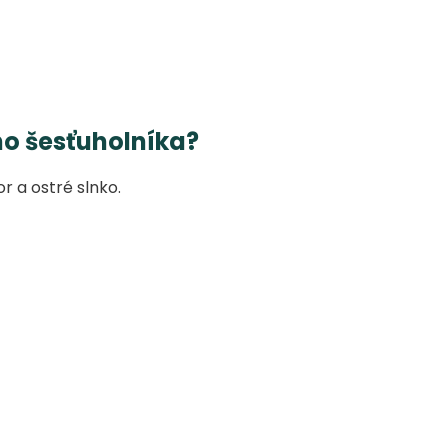
ho šesťuholníka?
r a ostré slnko.