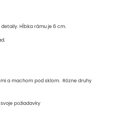
etaily. Hĺbka rámu je 6 cm.
ad.
meňmi a machom pod sklom. Rôzne druhy
 svoje požiadavky