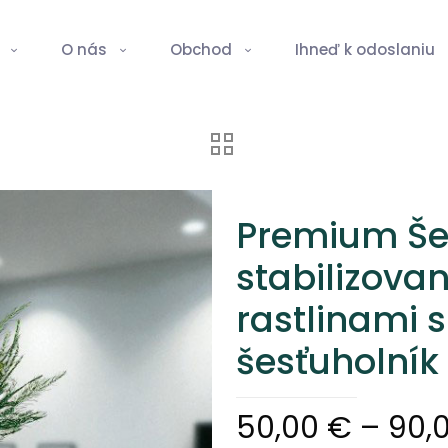
O nás
Obchod
Ihneď k odoslaniu
Premium Še
stabilizov
rastlinami s
šesťuholní
50,00
€
–
90,