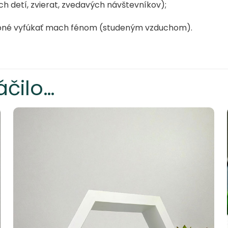
 detí, zvierat, zvedavých návštevníkov);
rebné vyfúkať mach fénom (studeným vzduchom).
čilo…