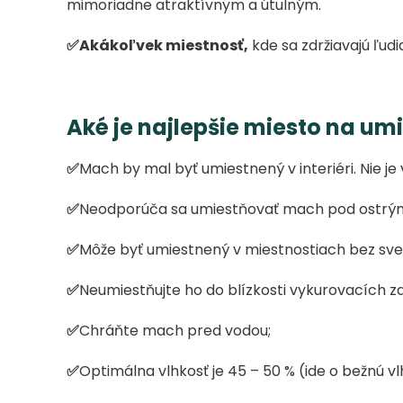
mimoriadne atraktívnym a útulným.
✅
Akákoľvek miestnosť,
kde sa zdržiavajú ľudi
Aké je najlepšie miesto na u
✅
Mach by mal byť umiestnený v interiéri. Nie je
✅
Neodporúča sa umiestňovať mach pod ostrý
✅
Môže byť umiestnený v miestnostiach bez svet
✅
Neumiestňujte ho do blízkosti vykurovacích za
✅
Chráňte mach pred vodou;
✅
Optimálna vlhkosť je 45 – 50 % (ide o bežnú vl