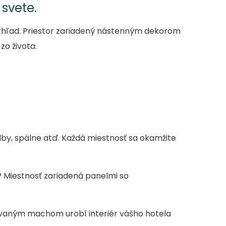
svete.
vzhľad. Priestor zariadený nástenným dekorom
zo života.
dby, spálne atď. Každá miestnosť sa okamžite
? Miestnosť zariadená panelmi so
ovaným machom urobí interiér vášho hotela