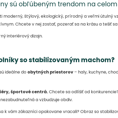
ony sú obľúbeným trendom na celom 
 moderný, štýlový, ekologický, prírodný a veľmi útulný 
nym. Chcete v nej zostať, pozerať sa na krásu a tešiť sa 
 interiérový dizajn.
olníky so stabilizovaným machom?
sú ideálne do
obytných priestorov
– haly, kuchyne, cho
liéry, športové centrá.
Chcete sa odlíšiť od konkurencie
 nezabudnuteľná a vzbudzuje obdiv.
a k vám zákazníci opakovane vracali? Obraz so stabiliz