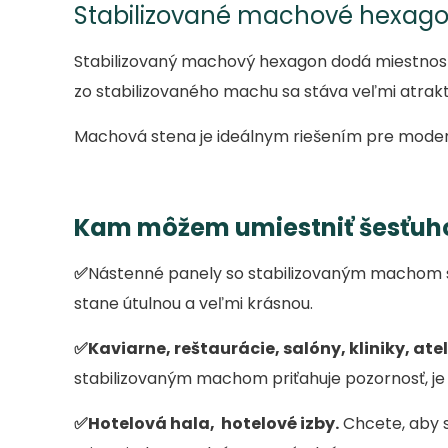
Stabilizované machové hexag
Stabilizovaný machový hexagon dodá miestnosti
zo stabilizovaného machu sa stáva veľmi atraktív
Machová stena je ideálnym riešením pre moderný
Kam môžem umiestniť šesťuh
✅
Nástenné panely so stabilizovaným machom 
stane útulnou a veľmi krásnou.
✅
Kaviarne, reštaurácie, salóny, kliniky, ate
stabilizovaným machom priťahuje pozornosť, je
✅
Hotelová hala, hotelové izby.
Chcete, aby s