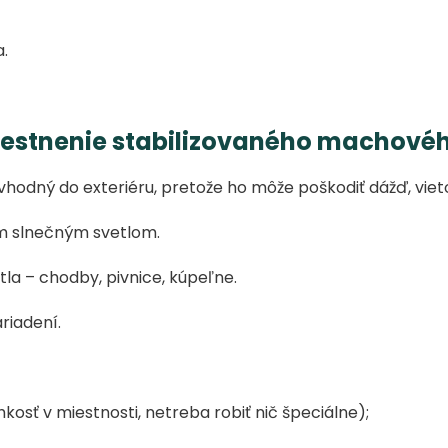
a.
miestnenie stabilizovaného machové
 vhodný do exteriéru, pretože ho môže poškodiť dážď, vieto
m slnečným svetlom.
la – chodby, pivnice, kúpeľne.
riadení.
hkosť v miestnosti, netreba robiť nič špeciálne);