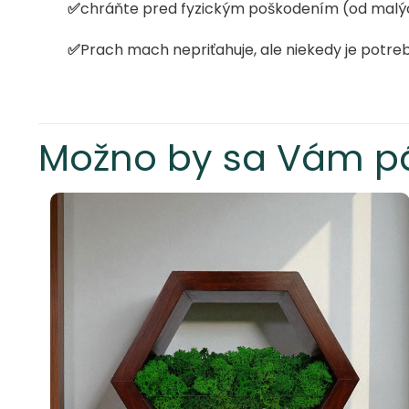
✅
chráňte pred fyzickým poškodením (od malých
✅
Prach mach nepriťahuje, ale niekedy je pot
Možno by sa Vám pá