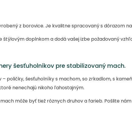
robený z borovice. Je kvalitne spracovaný s dôrazom na d
e štýlovým doplnkom a dodá vašej izbe požadovaný vzhľ
ry šesťuholníkov pre stabilizovaný mach.
ov – poličky, šesťuholníky s machom, so zrkadlom, s ka
ktoré nenechajú nikoho ľahostajným.
mach môže byť tiež rôznych druhov a farieb. Pošlite nám