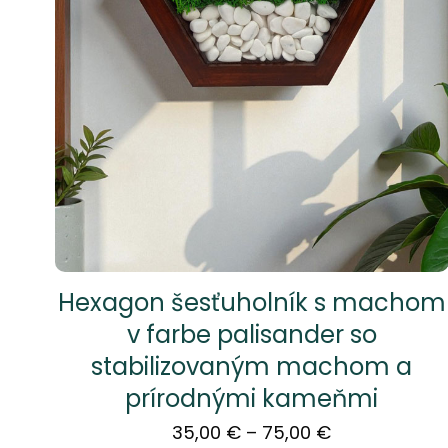
Hexagon šesťuholník s machom
v farbe palisander so
stabilizovaným machom a
prírodnými kameňmi
Price
35,00
€
–
75,00
€