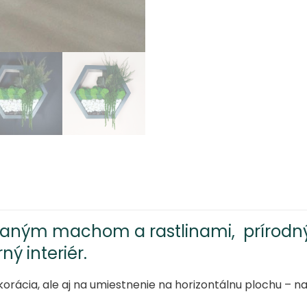
rastlinami
sivej
farby,
nástenný
šesťuholník
s
machom
ovaným machom a rastlinami, prírod
ý interiér.
cia, ale aj na umiestnenie na horizontálnu plochu – na s