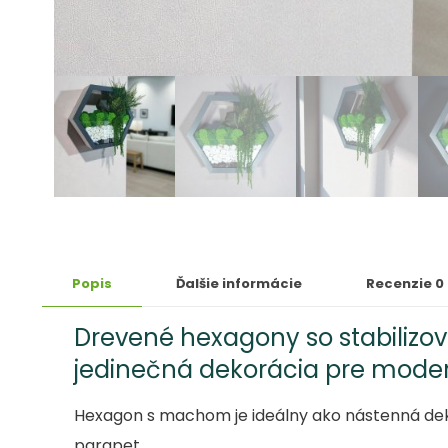
Popis
Ďalšie informácie
Recenzie
0
Drevené hexagony so stabiliz
jedinečná dekorácia pre modern
Hexagon s machom je ideálny ako nástenná dekorá
parapet.