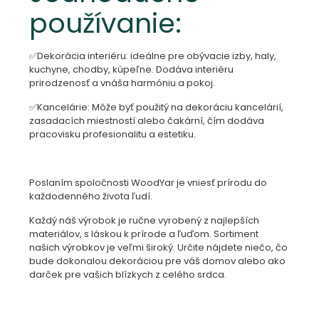
používanie:
✅Dekorácia interiéru: ideálne pre obývacie izby, haly,
kuchyne, chodby, kúpeľne. Dodáva interiéru
prirodzenosť a vnáša harmóniu a pokoj.
✅Kancelárie: Môže byť použitý na dekoráciu kancelárií,
zasadacích miestností alebo čakární, čím dodáva
pracovisku profesionalitu a estetiku.
Poslaním spoločnosti WoodYar je vniesť prírodu do
každodenného života ľudí.
Každý náš výrobok je ručne vyrobený z najlepších
materiálov, s láskou k prírode a ľuďom. Sortiment
našich výrobkov je veľmi široký. Určite nájdete niečo, čo
bude dokonalou dekoráciou pre váš domov alebo ako
darček pre vašich blízkych z celého srdca.