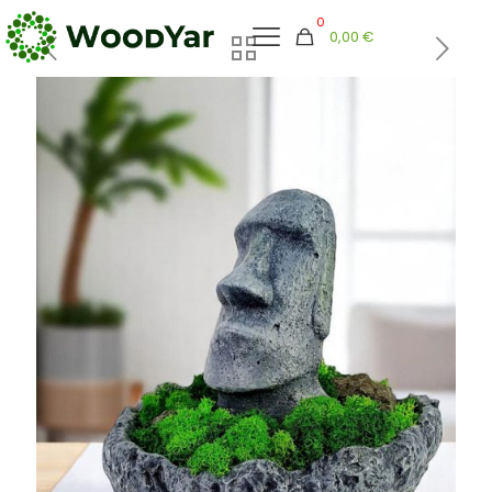
0
0,00 €