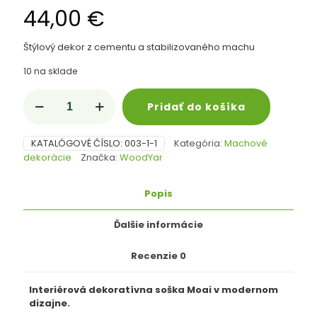
44,00
€
Štýlový dekor z cementu a stabilizovaného machu
10 na sklade
množstvo
Pridať do košíka
Dekoratívna
socha
Moai,
KATALÓGOVÉ ČÍSLO:
003-1-1
Kategória:
Machové
moderný
dekorácie
Značka:
WoodYar
bytový
doplnok,
ručná
Popis
práca
Ďalšie informácie
Recenzie
0
Interiérová dekoratívna soška Moai v modernom
dizajne.