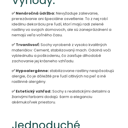
Výhody:
✅ Nenáročná údržba:
Nevyžaduje zalievanie,
prerezávanie ani špeciálne osvetlenie. To z nej robí
ideálnu dekoráciu pre ľudí, ktorí majú radi zelené
rastliny vo svojich domovoch, ale sú zaneprázdnení a
nemajú veľa voľného času.
✅ Trvanlivosť:
Sochy vyrobené z vysoko kvalitných
materiálov: Cement, stabilizovaný mach. Odolná voči
vyblednutiu a poškodeniu, čo zaisťuje dlhodobé
zachovanie jej krásneho vzhľadu.
✅ Hypoalergénne:
stabilizovane rastliny nespôsobujú
alergie, čo je dôležité pre ľudí citlivých na peľ a iné
rastlinné alergény.
✅ Estetický vzhľad:
Sochy s realistickými detailmi a
žiarivými farbami dodajú šarm a eleganciu
akémukoľvek priestoru.
Jednoduché