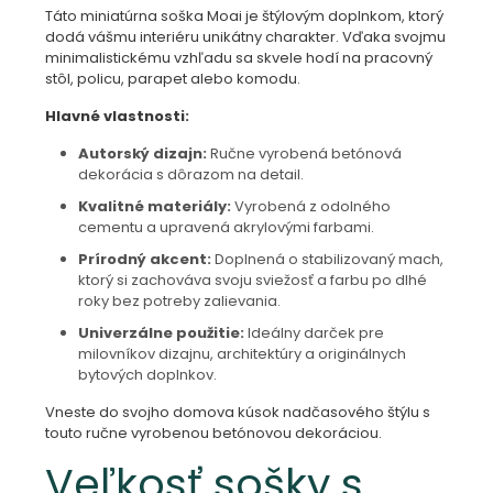
Táto miniatúrna soška Moai je štýlovým doplnkom, ktorý
dodá vášmu interiéru unikátny charakter. Vďaka svojmu
minimalistickému vzhľadu sa skvele hodí na pracovný
stôl, policu, parapet alebo komodu.
Hlavné vlastnosti:
Autorský dizajn:
Ručne vyrobená betónová
dekorácia s dôrazom na detail.
Kvalitné materiály:
Vyrobená z odolného
cementu a upravená akrylovými farbami.
Prírodný akcent:
Doplnená o stabilizovaný mach,
ktorý si zachováva svoju sviežosť a farbu po dlhé
roky bez potreby zalievania.
Univerzálne použitie:
Ideálny darček pre
milovníkov dizajnu, architektúry a originálnych
bytových doplnkov.
Vneste do svojho domova kúsok nadčasového štýlu s
touto ručne vyrobenou betónovou dekoráciou.
Veľkosť sošky s