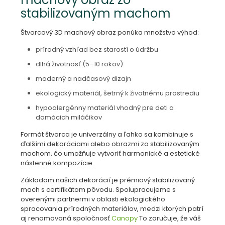
stabilizovaným machom
Štvorcový 3D machový obraz ponúka množstvo výhod:
prírodný vzhľad bez starostí o údržbu
dlhá životnosť (5–10 rokov)
moderný a nadčasový dizajn
ekologický materiál, šetrný k životnému prostrediu
hypoalergénny materiál vhodný pre deti a
domácich miláčikov
Formát štvorca je univerzálny a ľahko sa kombinuje s
ďalšími dekoráciami alebo obrazmi zo stabilizovaným
machom, čo umožňuje vytvoriť harmonické a estetické
nástenné kompozície.
Základom našich dekorácií je prémiový stabilizovaný
mach s certifikátom pôvodu. Spolupracujeme s
overenými partnermi v oblasti ekologického
spracovania prírodných materiálov, medzi ktorých patrí
aj renomovaná spoločnosť
Canopy
To zaručuje, že váš