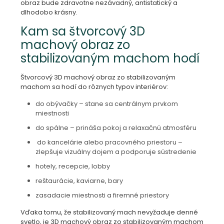
obraz bude zdravotne nezávadný, antistatický a
dlhodobo krásny.
Kam sa štvorcový 3D
machový obraz zo
stabilizovaným machom hodí
Štvorcový 3D machový obraz zo stabilizovaným
machom sa hodí do rôznych typov interiérov:
do obývačky – stane sa centrálnym prvkom
miestnosti
do spálne – prináša pokoj a relaxačnú atmosféru
do kancelárie alebo pracovného priestoru –
zlepšuje vizuálny dojem a podporuje sústredenie
hotely, recepcie, lobby
reštaurácie, kaviarne, bary
zasadacie miestnosti a firemné priestory
Vďaka tomu, že stabilizovaný mach nevyžaduje denné
svetlo, je 3D machový obraz zo stabilizovaným machom