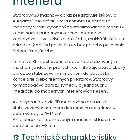
interiéru
Štvorcový 3D machový obraz predstavuje štýlovú a
elegantnú dekoráciu, ktorá kombinuje prírodu a
moderný dizajn. Vyrobený zo stabilizovaného machu v
kombinácii s prírodnými koreňmi a kameňmi,
zachováva si svoju živú zelenú farbu, mäkkú štruktúru a
prirodzený vzhľad po dlhé roky bez potreby polievania
či špeciálnej údržby.
Tento typ 3D machového obrazu zo stabilizovaným
machom je ideálny pre tých, ktorí hľadajú bezúdržbový
obraz zo stabilizovaným machom do obývačky,
kancelárie alebo firemných priestorov. Štvorcový
formát dodáva obrazu symetriu a jednoduchú
integráciu do moderných interiérových riešení.
Ak je vybraná verzia 3D machového obrazu zo
stabilizovaným machom dostupná na objednávku –
doba výroby je 5–14 dní.
Ak je obraz zo stabilizovaným machom skladom –
odoslanie do 1–3 dní.
⚙️ Technické charakteristiky