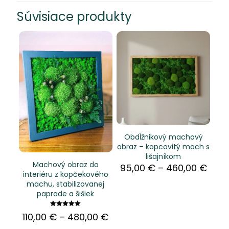
Súvisiace produkty
Obdĺžnikový machový
obraz – kopcovitý mach s
lišajníkom
Machový obraz do
Price
95,00
€
–
460,00
€
interiéru z kopčekového
rang
machu, stabilizovanej
95,0
paprade a šišiek
thro
460,
Hodnotenie
Price
110,00
€
–
480,00
€
5.00
range:
z 5