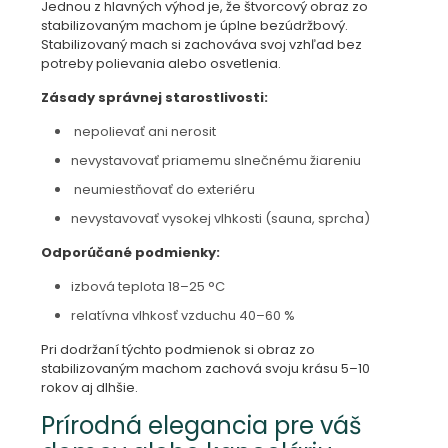
Jednou z hlavných výhod je, že štvorcový obraz zo
stabilizovaným machom je úplne bezúdržbový.
Stabilizovaný mach si zachováva svoj vzhľad bez
potreby polievania alebo osvetlenia.
Zásady správnej starostlivosti:
nepolievať ani nerosit
nevystavovať priamemu slnečnému žiareniu
neumiestňovať do exteriéru
nevystavovať vysokej vlhkosti (sauna, sprcha)
Odporúčané podmienky:
izbová teplota 18–25 °C
relatívna vlhkosť vzduchu 40–60 %
Pri dodržaní týchto podmienok si obraz zo
stabilizovaným machom zachová svoju krásu 5–10
rokov aj dlhšie.
Prírodná elegancia pre váš