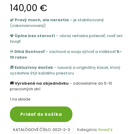
140,00
€
🌿 Pravý mach, ale nerastie
– je stabilizovaný
(zakonzervovaný)
💎 Úplne bez starostí
– obraz netreba polievať, rosiť ani
hnojiť
♾️ Dlhá životnosť
– zachová si svoju sýtosť a mäkkosť
5-
10 rokov
🎁 Exkluzívny darček
– luxusný a originálny kúsok, ktorý
vyzdvihne štýl každého priestoru
🚚 Vyrobené na objednávku
– odosielame do 5-10
pracovných dní
1 na sklade
Pridať do košíka
KATALÓGOVÉ ČÍSLO:
0021-2-3
Kategória:
Ihneď k