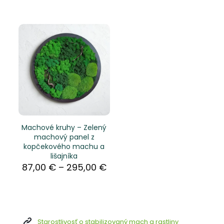
110,00 €
through
480,00 €
Machové kruhy – Zelený
machový panel z
kopčekového machu a
lišajníka
Price
87,00
€
–
295,00
€
range:
87,00 €
through
295,00 €
Starostlivosť o stabilizovaný mach a rastliny