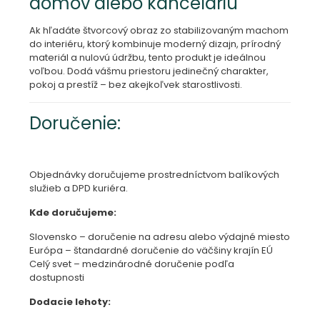
domov alebo kanceláriu
Ak hľadáte štvorcový obraz zo stabilizovaným machom
do interiéru, ktorý kombinuje moderný dizajn, prírodný
materiál a nulovú údržbu, tento produkt je ideálnou
voľbou. Dodá vášmu priestoru jedinečný charakter,
pokoj a prestíž – bez akejkoľvek starostlivosti.
Doručenie:
Objednávky doručujeme prostredníctvom balíkových
služieb a DPD kuriéra.
Kde doručujeme:
Slovensko – doručenie na adresu alebo výdajné miesto
Európa – štandardné doručenie do väčšiny krajín EÚ
Celý svet – medzinárodné doručenie podľa
dostupnosti
Dodacie lehoty: