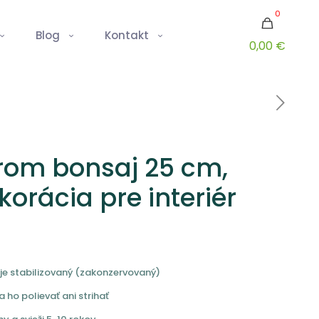
0
Blog
Kontakt
0,00 €
rom bonsaj 25 cm,
orácia pre interiér
je stabilizovaný (zakonzervovaný)
 ho polievať ani strihať