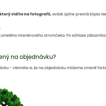
orý vidíte na fotografii,
avšak úplne presná kópia nie
.
o umelého interiérového stromčeka. Po súhlase zákazníka
bený na objednávku?
vku – všimnite si, že na objednávku môžeme zmeniť farb