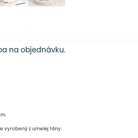
ba na objednávku.
cm.
 vyrobený z umelej hliny.