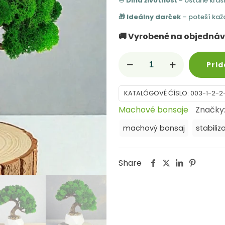
♾️ Dlhá životnosť
– ostane krásn
🎁 Ideálny darček
– poteší kaž
🚚 Vyrobené na objedná
množstvo
Prid
Machovy
strom
KATALÓGOVÉ ČÍSLO:
003-1-2-2-
bonsaj
Machové bonsaje
Značky
25
machový bonsaj
stabili
cm,
prírodná
Share
dekorácia
pre
interiér