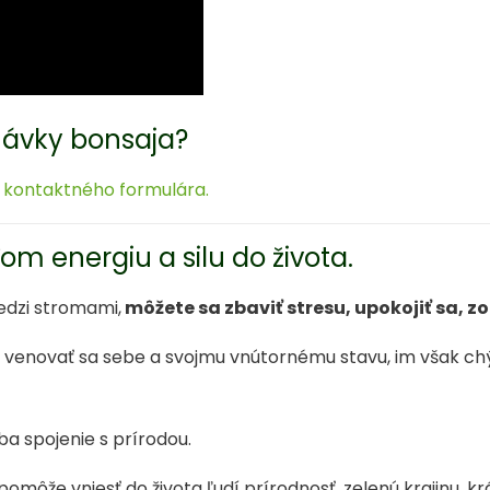
návky bonsaja?
kontaktného formulára.
m energiu a silu do života.
edzi stromami,
môžete sa zbaviť stresu, upokojiť sa, zot
u venovať sa sebe a svojmu vnútornému stavu, im však c
ba spojenie s prírodou.
môže vniesť do života ľudí prírodnosť, zelenú krajinu, kr