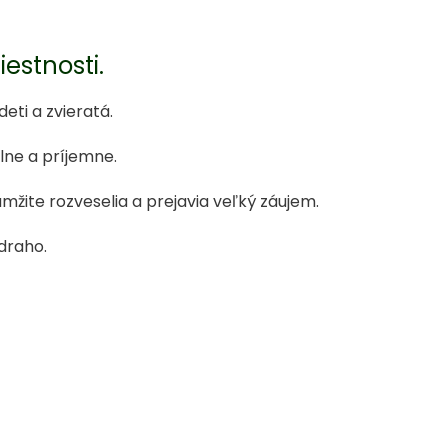
stnosti.
ti a zvieratá.
lne a príjemne.
amžite rozveselia a prejavia veľký záujem.
draho.