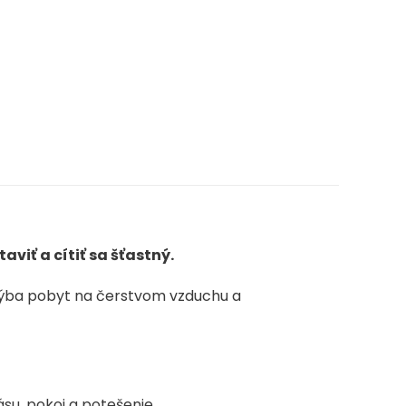
aviť a cítiť sa šťastný.
hýba pobyt na čerstvom vzduchu a
ásu, pokoj a potešenie.