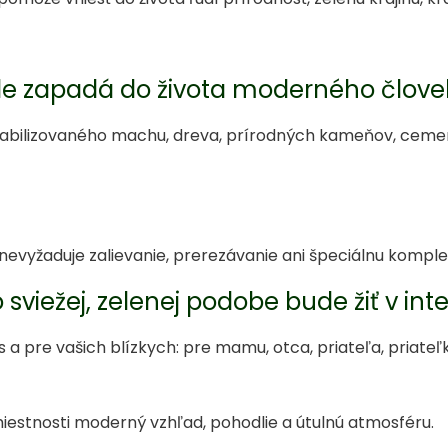
e zapadá do života moderného člove
stabilizovaného machu, dreva, prírodných kameňov, ceme
nevyžaduje zalievanie, prerezávanie ani špeciálnu komplex
o sviežej, zelenej podobe bude žiť v inter
a pre vašich blízkych: pre mamu, otca, priateľa, priateľk
stnosti moderný vzhľad, pohodlie a útulnú atmosféru.