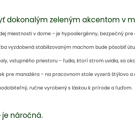
ť dokonalým zeleným akcentom v mie
ej miestnosti v dome – je hypoalergénny, bezpečný pre de
 izba vyzdobená stabilizovaným machom bude pôsobiť útu
aly, vstupného priestoru – ľudia, ktorí strom uvidia, sa ok
ček pre manažéra – na pracovnom stole vyzerá štýlovo a 
podobiteľný, ručne vyrobený s láskou k prírode a ľuďom.
e je náročná.