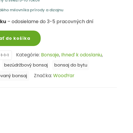
y a svieži 5-10 rokov
dého milovníka prírody a dizajnu
vku
– odosielame do 3-5 pracovných dní
ať do košíka
Kategórie:
Bonsaje
,
Ihneď k odoslaniu
,
1-1-1
:
bezúdržbový bonsaj
bonsaj do bytu
Značka:
WoodYar
zovaný bonsaj