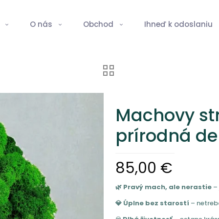
O nás
Obchod
Ihneď k odoslaniu
Machovy st
prírodná dek
85,00
€
🌿 Pravý mach, ale nerastie
– 
💎 Úplne bez starostí
– netreba