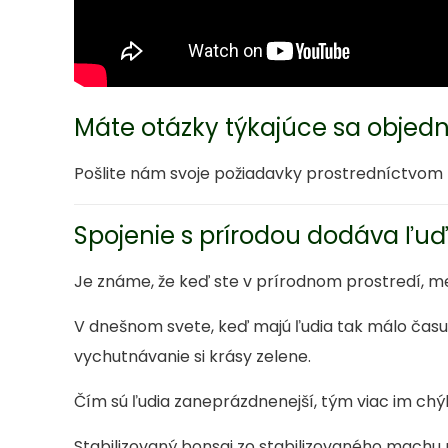
Máte otázky týkajúce sa objed
Pošlite nám svoje požiadavky prostredníctvom
Spojenie s prírodou dodáva ľuďo
Je známe, že keď ste v prírodnom prostredí, m
V dnešnom svete, keď majú ľudia tak málo čas
vychutnávanie si krásy zelene.
Čím sú ľudia zaneprázdnenejší, tým viac im chý
Stabilizovaný bonsaj zo stabilizovaného machu po