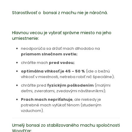
Starostlivosť o bonsai z machu nie je náročná.
Hlavnou vecou je vybrať správne miesto na jeho
umiestnenie:
neodporúča sa držať mach dlhodobo na
priamom slnečnom svetle;
chráňte mach
pred vodou;
optimálna vlhkosť je 45 – 50 %
(ide o bežnú
vlhkosť v miestnosti, netreba robiť nič špeciálne);
chráňte pred
fyzickým poškodením
(malými
deťmi, zvieratami, zvedavými návštevníkmi);
Prach mach nepriťahuje
, ale niekedy je
potrebné mach vyfúkať fénom (studeným
vzduchom).
Umelý bonsai zo stabilizovaného machu spoločnosti
WoodYar: