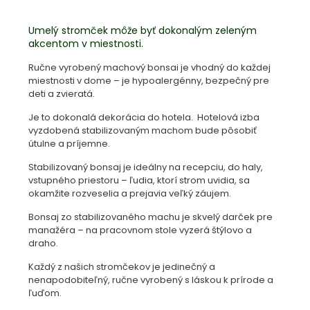
Umelý stromček môže byť dokonalým zeleným
akcentom v miestnosti.
Ručne vyrobený machový bonsai je vhodný do každej
miestnosti v dome – je hypoalergénny, bezpečný pre
deti a zvieratá.
Je to dokonalá dekorácia do hotela. Hotelová izba
vyzdobená stabilizovaným machom bude pôsobiť
útulne a príjemne.
Stabilizovaný bonsaj je ideálny na recepciu, do haly,
vstupného priestoru – ľudia, ktorí strom uvidia, sa
okamžite rozveselia a prejavia veľký záujem.
Bonsaj zo stabilizovaného machu je skvelý darček pre
manažéra – na pracovnom stole vyzerá štýlovo a
draho.
Každý z našich stromčekov je jedinečný a
nenapodobiteľný, ručne vyrobený s láskou k prírode a
ľuďom.