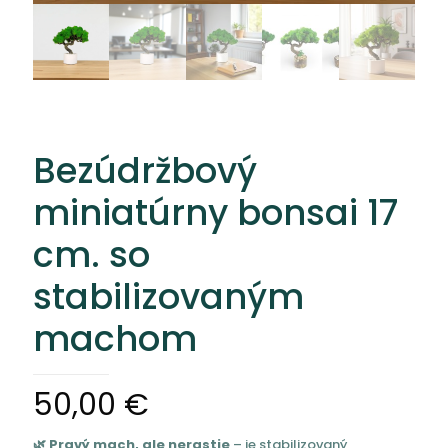
Bezúdržbový
miniatúrny bonsai 17
cm. so
stabilizovaným
machom
50,00
€
🌿 Pravý mach, ale nerastie
– je stabilizovaný