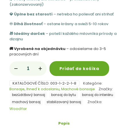
(zakonzervovaný)
💎 Úplne bez starostí
– netreba ho polievať ani strihať
♾️ Dlhá životnosť
– ostane krásny a svieži 5-10 rokov
🎁 Ideálny darček
– poteší každého milovníka prírody a
dizajnu
🚚 Vyrobené na objednávku
– odosielame do 3-5
pracovných dní
množstvo
Pridať do košíka
Bezúdržbový
miniatúrny
bonsai
KATALÓGOVÉ ČÍSLO:
003-1-2-2-1-8
Kategórie:
17
Bonsaje
,
Ihneď k odoslaniu
,
Machové bonsaje
Značky:
cm.
bezúdržbový bonsaj
bonsaj do bytu
bonsaj do interiéru
so
stabilizovaným
Značka:
machový bonsaj
stabilizovaný bonsaj
machom
WoodYar
Popis