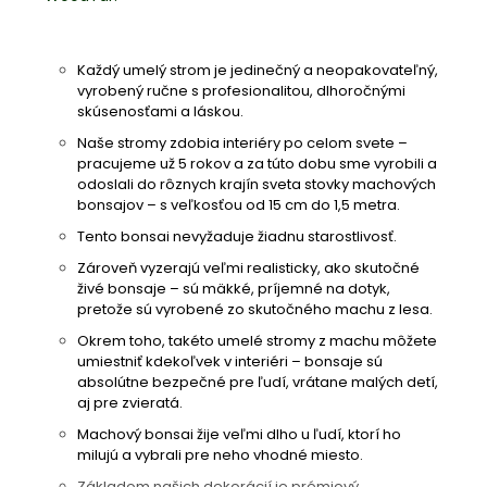
Každý umelý strom je jedinečný a neopakovateľný,
vyrobený ručne s profesionalitou, dlhoročnými
skúsenosťami a láskou.
Naše stromy zdobia interiéry po celom svete –
pracujeme už 5 rokov a za túto dobu sme vyrobili a
odoslali do rôznych krajín sveta stovky machových
bonsajov – s veľkosťou od 15 cm do 1,5 metra.
Tento bonsai nevyžaduje žiadnu starostlivosť.
Zároveň vyzerajú veľmi realisticky, ako skutočné
živé bonsaje – sú mäkké, príjemné na dotyk,
pretože sú vyrobené zo skutočného machu z lesa.
Okrem toho, takéto umelé stromy z machu môžete
umiestniť kdekoľvek v interiéri – bonsaje sú
absolútne bezpečné pre ľudí, vrátane malých detí,
aj pre zvieratá.
Machový bonsai žije veľmi dlho u ľudí, ktorí ho
milujú a vybrali pre neho vhodné miesto.
Základom našich dekorácií je prémiový