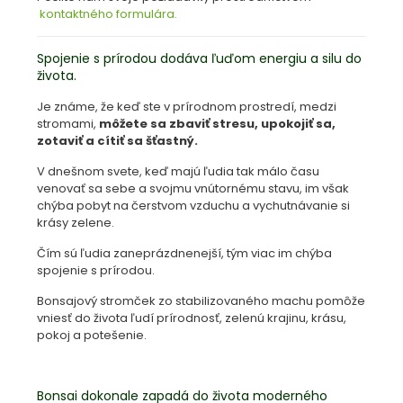
kontaktného formulára.
Spojenie s prírodou dodáva ľuďom energiu a silu do
života.
Je známe, že keď ste v prírodnom prostredí, medzi
stromami,
môžete sa zbaviť stresu, upokojiť sa,
zotaviť a cítiť sa šťastný.
V dnešnom svete, keď majú ľudia tak málo času
venovať sa sebe a svojmu vnútornému stavu, im však
chýba pobyt na čerstvom vzduchu a vychutnávanie si
krásy zelene.
Čím sú ľudia zaneprázdnenejší, tým viac im chýba
spojenie s prírodou.
Bonsajový stromček zo stabilizovaného machu pomôže
vniesť do života ľudí prírodnosť, zelenú krajinu, krásu,
pokoj a potešenie.
Bonsai dokonale zapadá do života moderného