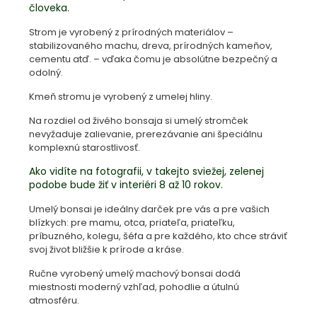
človeka.
Strom je vyrobený z prírodných materiálov –
stabilizovaného machu, dreva, prírodných kameňov,
cementu atď. – vďaka čomu je absolútne bezpečný a
odolný.
Kmeň stromu je vyrobený z umelej hliny.
Na rozdiel od živého bonsaja si umelý stromček
nevyžaduje zalievanie, prerezávanie ani špeciálnu
komplexnú starostlivosť.
Ako vidíte na fotografii, v takejto sviežej, zelenej
podobe bude žiť v interiéri 8 až 10 rokov.
Umelý bonsai je ideálny darček pre vás a pre vašich
blízkych: pre mamu, otca, priateľa, priateľku,
príbuzného, kolegu, šéfa a pre každého, kto chce stráviť
svoj život bližšie k prírode a kráse.
Ručne vyrobený umelý machový bonsai dodá
miestnosti moderný vzhľad, pohodlie a útulnú
atmosféru.